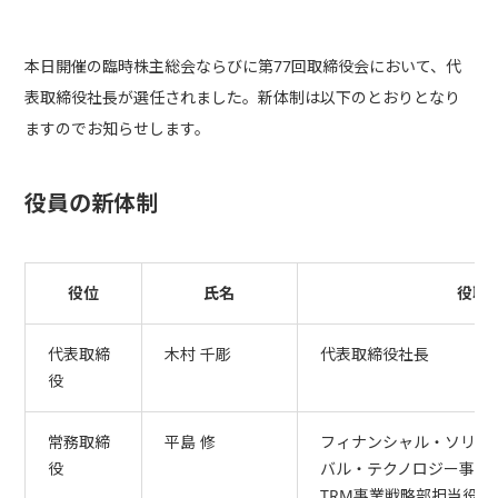
本日開催の臨時株主総会ならびに第77回取締役会において、代
表取締役社長が選任されました。新体制は以下のとおりとなり
ますのでお知らせします。
役員の新体制
役位
氏名
役職
代表取締
木村 千彫
代表取締役社長
役
常務取締
平島 修
フィナンシャル・ソリュー
役
バル・テクノロジー事業
TRM事業戦略部担当役員