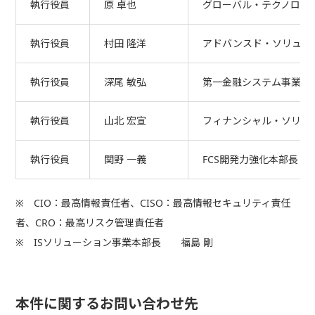
執行役員
原 卓也
グローバル・テクノロジ
執行役員
村田 隆洋
アドバンスド・ソリュー
執行役員
深尾 敏弘
第一金融システム事業本
執行役員
山北 宏宣
フィナンシャル・ソリュ
執行役員
関野 一義
FCS開発力強化本部長
※ CIO：最高情報責任者、CISO：最高情報セキュリティ責任
者、CRO：最高リスク管理責任者
※ ISソリューション事業本部長 福島 剛
本件に関するお問い合わせ先