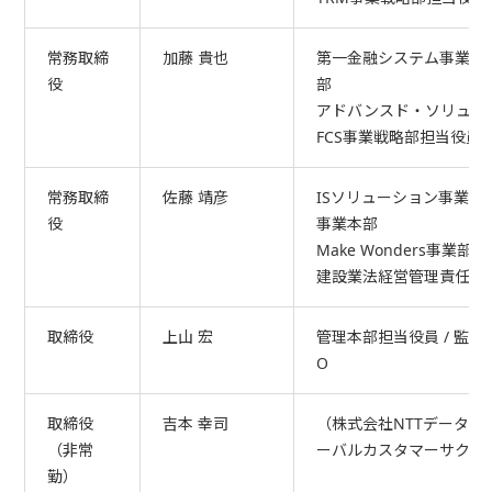
常務取締
加藤 貴也
第一金融システム事業本部
役
部
アドバンスド・ソリュー
FCS事業戦略部担当役員 
常務取締
佐藤 靖彦
ISソリューション事業本
役
事業本部
Make Wonders事業部
建設業法経営管理責任者
取締役
上山 宏
管理本部担当役員 / 監査部担
O
取締役
吉本 幸司
（株式会社NTTデータ 
（非常
ーバルカスタマーサクセ
勤）