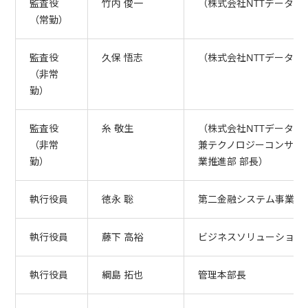
監査役
竹内 俊一
（株式会社NTTデータ先
（常勤）
監査役
久保 悟志
（株式会社NTTデータ先
（非常
勤）
監査役
糸 敬生
（株式会社NTTデータグ
（非常
兼テクノロジーコンサル
勤）
業推進部 部長）
執行役員
徳永 聡
第二金融システム事業本
執行役員
藤下 高裕
ビジネスソリューション
執行役員
綱島 拓也
管理本部長