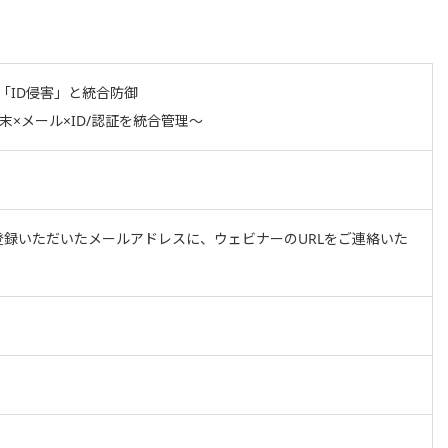
る「ID侵害」と統合防御
eでNW×端末×メール×ID/認証を統合管理～
登録いただいたメールアドレスに、ウェビナーのURLをご連絡いた