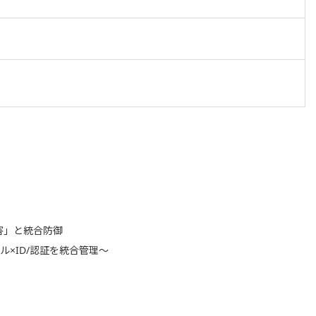
侵害」と統合防御
末×メール×ID/認証を統合管理～