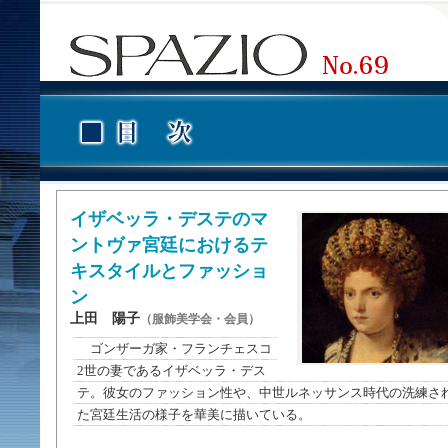
イザベッラ・デステのマ
ントヴァ宮廷におけるテ
キスタイルとファッショ
ン
上田 陽子
（服飾美学会・会員）
ゴンザーガ家・フランチェスコ
2世の妻であるイザベッラ・デス
テ。彼女のファッション性や、中世ルネッサンス時代の洗練さ
た宮廷生活の様子を華美に描いている。