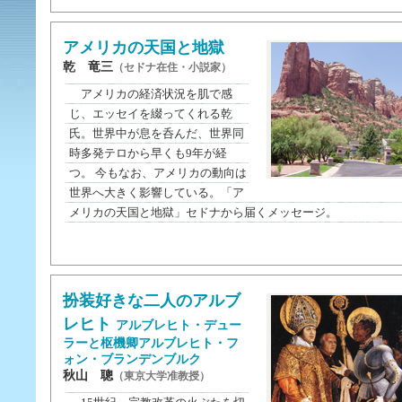
アメリカの天国と地獄
乾 竜三
（セドナ在住・小説家）
アメリカの経済状況を肌で感
じ、エッセイを綴ってくれる乾
氏。世界中が息を呑んだ、世界同
時多発テロから早くも9年が経
つ。 今もなお、アメリカの動向は
世界へ大きく影響している。「ア
メリカの天国と地獄」セドナから届くメッセージ。
扮装好きな二人のアルブ
レヒト
アルブレヒト・デュー
ラーと枢機卿アルブレヒト・フ
ォン・ブランデンブルク
秋山 聰
（東京大学准教授）