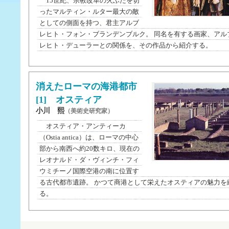
15世紀、宗教改革の火ぶたを切
ったマルティン・ルター最大の敵
としての側面を持つ、君主アルブ
レヒト・フォン・ブランデンブルク。 同名を有する画家、アル
レヒト・デューラーとの関係を、その作品から紹介する。
消えたローマの海港都市
[1] オスティア
小川 熙
（美術史研究家）
オスティア・アンティーカ
（Ostia antica）は、ローマの中心
部から南西へ約20数キロ、現在の
レオナルド・ダ・ヴィンチ・フィ
ウミチーノ国際空港の南に位置す
る古代都市遺跡。 かつて商港として栄えたオスティアの魅力を
る。