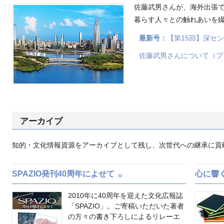
佐藤武男さんが、海外出張
暮らす人々との触れあいを
最新号：
【第15回】深セ
佐藤武男さんについて（プ
アーカイブ
知的・文化情報資源をアーカイブとして残し、次世代への継承に貢
SPAZIO発刊40周年によせて
心に響
2010年に40周年を迎えた文化広報誌
「SPAZIO」。ご寄稿いただいた著者
の方々の書き下ろしによるリレーエ