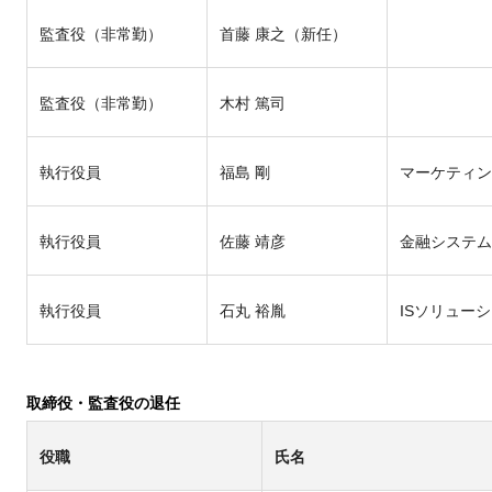
監査役（非常勤）
首藤 康之（新任）
監査役（非常勤）
木村 篤司
執行役員
福島 剛
マーケティン
執行役員
佐藤 靖彦
金融システム
執行役員
石丸 裕胤
ISソリュー
取締役・監査役の退任
役職
氏名