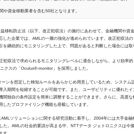
融機関や資金移動業者を含む50社となります。
罪収益移転防止法（以下、改正犯収法）の施行にあわせて、金融機関や資
応した企業では、AMLの一層の強化が進められています。改正犯収法の
引を継続的にモニタリングした上で、問題があると判断した場合には取
改正犯収法で求められるモニタリングレベルに適合しながら、より効率的
スの「Oculus®-monitor」を採用しました。
様な不正パターンを想定した検知ルールをあらかじめ用意しているため、システム
導入期間を短縮することが可能です。また、ユーザビリティに優れたイ
機関独自の条件設定を簡単に調整することができます。さらに、高度な
用したプロファイリング機能も搭載しています。
年にAMLソリューションに関する研究活動に着手し、2004年には大手金融
した。AMLの社会的要請が高まる中、NTTデータ ジェトロニクスは今
ます。