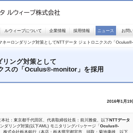
ルウィーブについて
企業情報
採用情報
ニュース
お問
ネーロンダリング対策としてNTTデータ ジェトロニクスの「Oculus®-m
ダリング対策として
の「Oculus®-monitor」を採用
2016年1月1
社（本社：東京都千代田区、代表取締役社長：前川雅俊、以下
NTTデータ
ンダリング対策(以下AML) モニタリングパッケージ「
Oculus®-
、株式会社栃木銀行（本店：栃木県宇都宮市、頭取：菊池康雄、以下