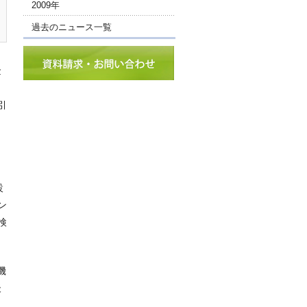
2009年
過去のニュース一覧
金
引
設
ン
検
機
後