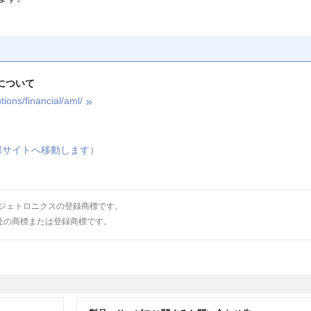
」について
ions/financial/aml/
部サイトへ移動します）
ータ ジェトロニクスの登録商標です。
社の商標または登録商標です。