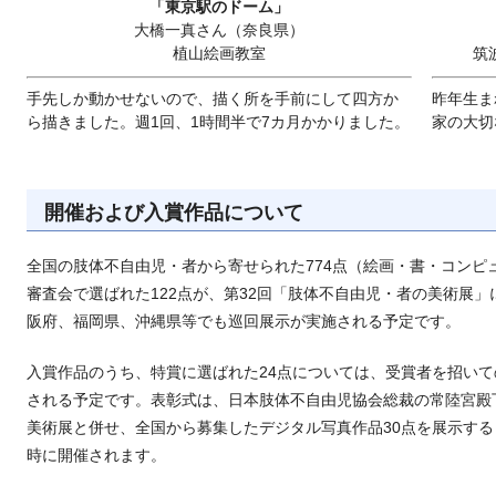
「東京駅のドーム」
大橋一真さん（奈良県）
植山絵画教室
筑
手先しか動かせないので、描く所を手前にして四方か
昨年生ま
ら描きました。週1回、1時間半で7カ月かかりました。
家の大切
開催および入賞作品について
全国の肢体不自由児・者から寄せられた774点（絵画・書・コンピ
審査会で選ばれた122点が、第32回「肢体不自由児・者の美術展
阪府、福岡県、沖縄県等でも巡回展示が実施される予定です。
入賞作品のうち、特賞に選ばれた24点については、受賞者を招いて
される予定です。表彰式は、日本肢体不自由児協会総裁の常陸宮殿
美術展と併せ、全国から募集したデジタル写真作品30点を展示す
時に開催されます。