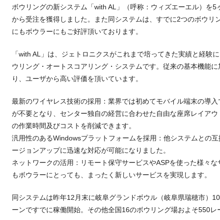
ボウリングの新システム「with AL」（呼称：ウィズエーエル）を
から受注を獲得しました。また同システムは、すでに2つのボウリ
にもボウラーにもご好評頂いております。
「with AL」は、ジェトロニクスがこれまで培ってきた実績と経験
ウリング・オートスコアリング・システムです。従来の基本機能に
り、ユーザから高い評価を頂いています。
最新のワイヤレス技術の採用：業界では初めてモバイル端末の導入
が不要となり、センター独自の経営に合わせた自由な座席レイアウ
の作業時間及びコストを削減できます。
汎用性のあるWindowsプラットフォームを採用：他システムとの
ージョンアップに迅速な対応が可能になりました。
ネットワークの活用：リモート保守サービスやASPを使った様々
もボウラーにとっても、まったく新しいサービスを実現します。
同システムは昨年12月末に岐阜グランドボウル（岐阜県瑞穂市）10
ーンですでに稼働開始。その他全国16のボウリング場およそ550