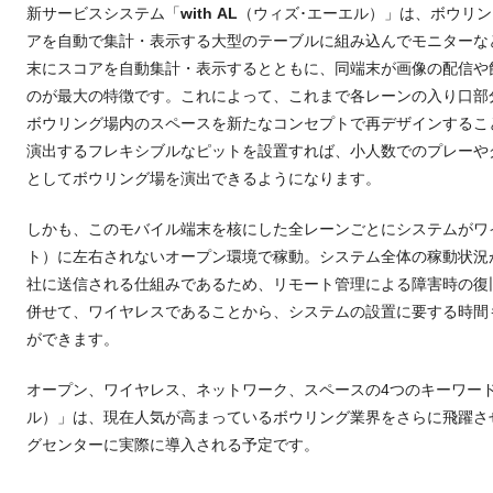
新サービスシステム「
with AL
（ウィズ･エーエル）」は、ボウリ
アを自動で集計・表示する大型のテーブルに組み込んでモニターな
末にスコアを自動集計・表示するとともに、同端末が画像の配信や
のが最大の特徴です。これによって、これまで各レーンの入り口部
ボウリング場内のスペースを新たなコンセプトで再デザインするこ
演出するフレキシブルなピットを設置すれば、小人数でのプレーや
としてボウリング場を演出できるようになります。
しかも、このモバイル端末を核にした全レーンごとにシステムがワ
ト）に左右されないオープン環境で稼動。システム全体の稼動状況
社に送信される仕組みであるため、リモート管理による障害時の復
併せて、ワイヤレスであることから、システムの設置に要する時間
ができます。
オープン、ワイヤレス、ネットワーク、スペースの4つのキーワー
ル）」は、現在人気が高まっているボウリング業界をさらに飛躍さ
グセンターに実際に導入される予定です。