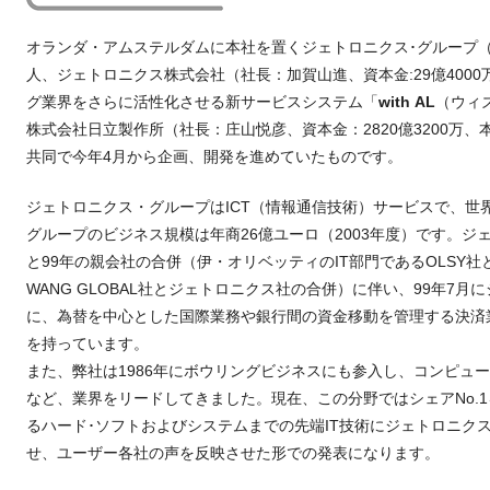
オランダ・アムステルダムに本社を置くジェトロニクス･グループ
人、ジェトロニクス株式会社（社長：加賀山進、資本金:29億400
グ業界をさらに活性化させる新サービスシステム「
with AL
（ウィ
株式会社日立製作所（社長：庄山悦彦、資本金：2820億3200万
共同で今年4月から企画、開発を進めていたものです。
ジェトロニクス・グループはICT（情報通信技術）サービスで、世
グループのビジネス規模は年商26億ユーロ（2003年度）です。ジ
と99年の親会社の合併（伊・オリベッティのIT部門であるOLSY
WANG GLOBAL社とジェトロニクス社の合併）に伴い、99年7
に、為替を中心とした国際業務や銀行間の資金移動を管理する決済
を持っています。
また、弊社は1986年にボウリングビジネスにも参入し、コンピュ
など、業界をリードしてきました。現在、この分野ではシェアNo.
るハード･ソフトおよびシステムまでの先端IT技術にジェトロニク
せ、ユーザー各社の声を反映させた形での発表になります。