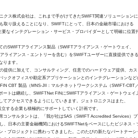
ロニクス株式会社は、これまで手がけてきたSWIFT関連ソリューションに
品も取り扱えることになり、SWIFTにとって、日本の金融市場における
ンの主要なインテグレーション・サービス・プロバイダーとして明確に位置
のSWIFTアライアンス製品（SWIFTアライアンス・ゲートウェイ、
FTアライアンス・エントリーを含む）をSWIFTユーザーに直接提供でき
なります。
製品の提供に加えて、コンサルティング、任意でのハードウェア提供、カス
バックオフィスや勘定系アプリケーションとのインテグレーションなど
 CBT 製品（MNS-JII：マルチネットワークシステム（SWIFT-CBT
トは継続し、SWIFTNet FINにSWIFTアライアンス・ゲートウェイ
してアクセスできるようにしていきます。ジェトロニクスはまた、
ローを設立する企業も積極的にサポートしていく計画です。
タントは、「我が社はSAS（SWIFT Accredited Services）プ
し、日本の主要金融機関におけるSWIFTNetをベースにしたビジネス・
ン・プロジェクトに携わってきました。このたびの新たなパートナーシ