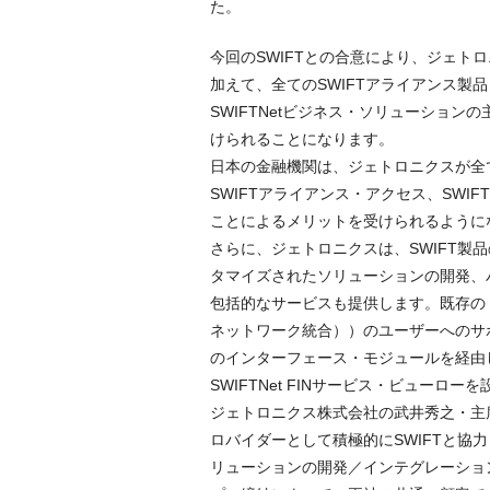
た。
今回のSWIFTとの合意により、ジェト
加えて、全てのSWIFTアライアンス製
SWIFTNetビジネス・ソリューショ
けられることになります。
日本の金融機関は、ジェトロニクスが全て
SWIFTアライアンス・アクセス、SWI
ことによるメリットを受けられるように
さらに、ジェトロニクスは、SWIFT
タマイズされたソリューションの開発、
包括的なサービスも提供します。既存の FIN
ネットワーク統合））のユーザーへのサポー
のインターフェース・モジュールを経由
SWIFTNet FINサービス・ビュー
ジェトロニクス株式会社の武井秀之・主席コンサル
ロバイダーとして積極的にSWIFTと協力
リューションの開発／インテグレーショ