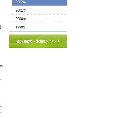
2002年
2001年
2000年
付
1999年
る
の
／
上
ソ
ッ