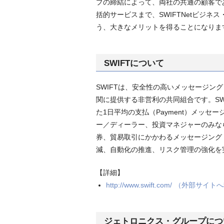
プの締結によって、両社の共通の顧客で
括的サービスまで、SWIFTNetビジ
う、大きなメリットを得ることになりま
SWIFTについて
SWIFTは、安全性の高いメッセージング
関に提供する非営利の共同組合です。SWI
た1日平均の支払（Payment）メッセ
ー／ディーラー、投資マネジャーのみな
券、貿易取引にかかわるメッセージング
減、自動化の推進、リスク管理の強化を
【詳細】
http://www.swift.com/
（外部サイトへ
ジェトロニクス・グループにつ