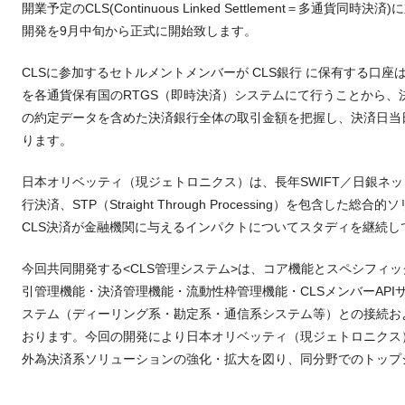
開業予定のCLS(Continuous Linked Settlement＝多通貨
開発を9月中旬から正式に開始致します。
CLSに参加するセトルメントメンバーが CLS銀行 に保有する口
を各通貨保有国のRTGS（即時決済）システムにて行うことから、
の約定データを含めた決済銀行全体の取引金額を把握し、決済日当
ります。
日本オリベッティ（現ジェトロニクス）は、長年SWIFT／日銀ネ
行決済、STP（Straight Through Processing）を包含し
CLS決済が金融機関に与えるインパクトについてスタディを継続し
今回共同開発する<CLS管理システム>は、コア機能とスペシフィッ
引管理機能・決済管理機能・流動性枠管理機能・CLSメンバーAPI
ステム（ディーリング系・勘定系・通信系システム等）との接続お
おります。今回の開発により日本オリベッティ（現ジェトロニクス
外為決済系ソリューションの強化・拡大を図り、同分野でのトップ